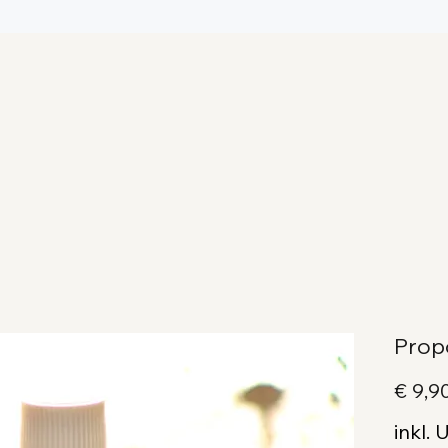
Prop
€ 9,9
inkl. 