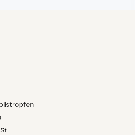
olistropfen
Preis
0
USt