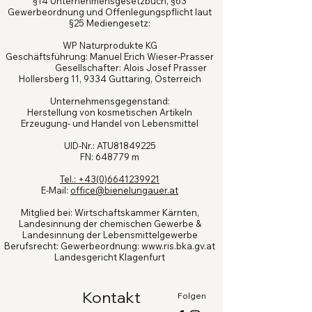
§14 Unternehmensgesetzbuch, §63
Gewerbeordnung und Offenlegungspflicht laut
§25 Mediengesetz:
WP Naturprodukte KG
Geschäftsführung: Manuel Erich Wieser-Prasser
Gesellschafter: Alois Josef Prasser
Hollersberg 11, 9334 Guttaring, Österreich
Unternehmensgegenstand:
Herstellung von kosmetischen Artikeln
Erzeugung- und Handel von Lebensmittel
UID-Nr.: ATU81849225
FN: 648779 m
Tel.: +43(0)6641239921
E-Mail:
office@bienelungauer.at
Mitglied bei: Wirtschaftskammer Kärnten,
Landesinnung der chemischen Gewerbe &
Landesinnung der Lebensmittelgewerbe
Berufsrecht: Gewerbeordnung: www.ris.bka.gv.at
Landesgericht Klagenfurt
Kontakt
Folgen