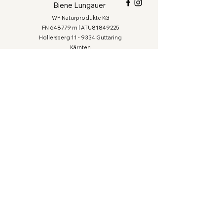
Biene Lungauer
WP Naturprodukte KG
FN 648779 m | ATU81849225
Hollersberg 11 - 9334 Guttaring
Kärnten
+43(0)6641239921
office@bienelungauer.at
Versandkosten & Lieferung
Zahlungsarten
Widerrufsrecht
Datenschutz
Impressum
Bestellung widerrufen