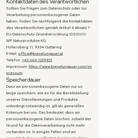
Kontaktdaten des Verantwortlichen
Sollten Sie Fragen zum Datenschutz oder zur
Verarbeitung personenbezogener Daten
haben, finden Sie nachfolgend die Kontaktdaten
des Verantwortlichen gemäß Artikel 4 Absatz 7
EU-Datenschutz-Grundverordnung (DSGVO):
WP Naturprodukte KG
Hollersberg 11, 9334 Guttaring
E-Mail:
office@bienelungauer.at
Telefon:
+43 664 1239921
Impressum:
https://www.bienelungauer.com/im
pressum
Speicherdauer
Dass wir personenbezogene Daten nur so
lange speichern, wie es für die Bereitstellung
unserer Dienstleistungen und Produkte
unbedingt notwendig ist, gilt als generelles
Kriterium bei uns. Das bedeutet, dass wir
personenbezogene Daten löschen, sobald der
Grund für die Datenverarbeitung nicht mehr
vorhanden ist. In einigen Fällen sind wir