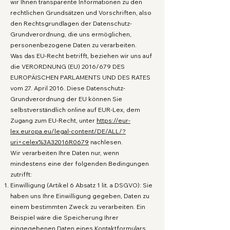
wir Ihnen transparente Informationen zu den
rechtlichen Grundsätzen und Vorschriften, also
den Rechtsgrundlagen der Datenschutz-
Grundverordnung, die uns ermöglichen,
personenbezogene Daten zu verarbeiten.
Was das EU-Recht betrifft, beziehen wir uns auf
die VERORDNUNG (EU) 2016/679 DES
EUROPÄISCHEN PARLAMENTS UND DES RATES
vom 27. April 2016. Diese Datenschutz-
Grundverordnung der EU können Sie
selbstverständlich online auf EUR-Lex, dem
Zugang zum EU-Recht, unter
https://eur-
lex.europa.eu/legal-content/DE/ALL/?
uri=celex%3A32016R0679
nachlesen.
Wir verarbeiten Ihre Daten nur, wenn
mindestens eine der folgenden Bedingungen
zutrifft:
Einwilligung (Artikel 6 Absatz 1 lit. a DSGVO): Sie
haben uns Ihre Einwilligung gegeben, Daten zu
einem bestimmten Zweck zu verarbeiten. Ein
Beispiel wäre die Speicherung Ihrer
eingegebenen Daten eines Kontaktformulars.