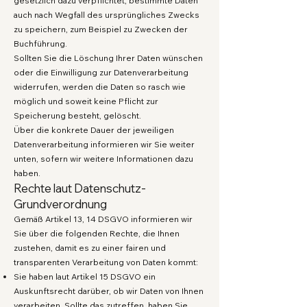
gesetzlich dazu verpflichtet, bestimmte Daten
auch nach Wegfall des ursprüngliches Zwecks
zu speichern, zum Beispiel zu Zwecken der
Buchführung.
Sollten Sie die Löschung Ihrer Daten wünschen
oder die Einwilligung zur Datenverarbeitung
widerrufen, werden die Daten so rasch wie
möglich und soweit keine Pflicht zur
Speicherung besteht, gelöscht.
Über die konkrete Dauer der jeweiligen
Datenverarbeitung informieren wir Sie weiter
unten, sofern wir weitere Informationen dazu
haben.
Rechte laut Datenschutz-
Grundverordnung
Gemäß Artikel 13, 14 DSGVO informieren wir
Sie über die folgenden Rechte, die Ihnen
zustehen, damit es zu einer fairen und
transparenten Verarbeitung von Daten kommt:
Sie haben laut Artikel 15 DSGVO ein
Auskunftsrecht darüber, ob wir Daten von Ihnen
verarbeiten. Sollte das zutreffen, haben Sie