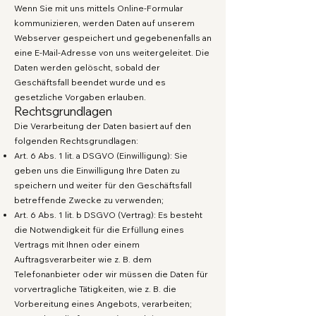
Wenn Sie mit uns mittels Online-Formular
kommunizieren, werden Daten auf unserem
Webserver gespeichert und gegebenenfalls an
eine E-Mail-Adresse von uns weitergeleitet. Die
Daten werden gelöscht, sobald der
Geschäftsfall beendet wurde und es
gesetzliche Vorgaben erlauben.
Rechtsgrundlagen
Die Verarbeitung der Daten basiert auf den
folgenden Rechtsgrundlagen:
Art. 6 Abs. 1 lit. a DSGVO (Einwilligung): Sie
geben uns die Einwilligung Ihre Daten zu
speichern und weiter für den Geschäftsfall
betreffende Zwecke zu verwenden;
Art. 6 Abs. 1 lit. b DSGVO (Vertrag): Es besteht
die Notwendigkeit für die Erfüllung eines
Vertrags mit Ihnen oder einem
Auftragsverarbeiter wie z. B. dem
Telefonanbieter oder wir müssen die Daten für
vorvertragliche Tätigkeiten, wie z. B. die
Vorbereitung eines Angebots, verarbeiten;