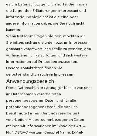
es um Datenschutz geht. Ich hoffe, Sie finden
die folgenden Erläuterungen interessant und
informativ und vielleicht ist die eine oder
andere Information dabei, die Sie noch nicht
kannten.
Wenn trotzdem Fragen bleiben, möchten wir
Sie bitten, sich an die unten bzw. im Impressum
genannte verantwortliche Stelle zu wenden, den
vorhandenen Links zu folgen und sich weitere
Informationen auf Drittseiten anzusehen.
Unsere Kontaktdaten finden Sie
selbstverständlich auch im Impressum.
Anwendungsbereich
Diese Datenschutzerklärung gilt für alle von uns
im Unternehmen verarbeiteten
personenbezogenen Daten und für alle
personenbezogenen Daten, die von uns
beauftragte Firmen (Auftragsverarbeiter)
verarbeiten. Mit personenbezogenen Daten
meinen wir Informationen im Sinne des Art. 4
Nr. 1 DSGVO wie zum Beispiel Name, E-Mail-