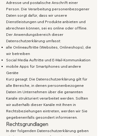
Adresse und postalische Anschrift einer
Person. Die Verarbeitung personenbezogener
Daten sorgt dafür, dass wir unsere
Dienstleistungen und Produkte anbieten und
abrechnen können, sei es online oder offline.
Der Anwendungsbereich dieser
Datenschutzerklärung umfasst:
alle Onlineauftritte (Websites, Onlineshops), die
wir betreiben
Social Media Auftritte und E-Mail-Kommunikation
mobile Apps für Smartphones und andere
Geräte
Kurz gesagt: Die Datenschutzerklärung gilt für
alle Bereiche, in denen personenbezogene
Daten im Unternehmen über die genannten
Kanäle strukturiert verarbeitet werden. Sollten
wir außerhalb dieser Kanäle mit Ihnen in
Rechtsbeziehungen eintreten, werden wir Sie
gegebenenfalls gesondert informieren.
Rechtsgrundlagen
In der folgenden Datenschutzerklärung geben