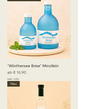
"Wörthersee Brise" Minzlikör
Sale-Preis
ab
€ 16,90
inkl. USt
Neu