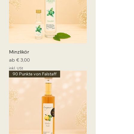
Minzlikör
Sale-Preis
ab
€ 3,00
inkl. USt
90 Punkte von Falstaff