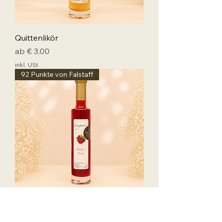
Quittenlikör
Sale-Preis
ab
€ 3,00
inkl. USt
92 Punkte von Falstaff
Himbeerlikör