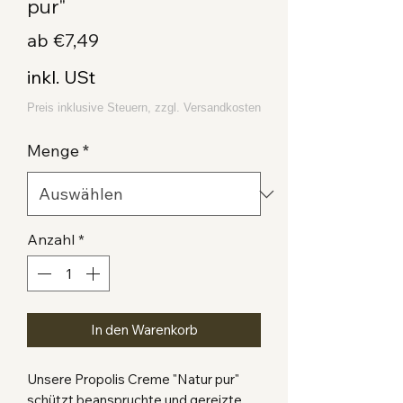
pur"
Sale-
ab
€7,49
Preis
inkl. USt
Menge
*
Anzahl
*
In den Warenkorb
Unsere Propolis Creme "Natur pur"
schützt beanspruchte und gereizte